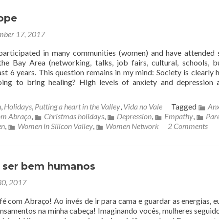
ope
ber 17, 2017
 participated in many communities (women) and have attended 
he Bay Area (networking, talks, job fairs, cultural, schools, b
last 6 years. This question remains in my mind: Society is clearly h
ing to bring healing? High levels of anxiety and depression 
h
,
Holidays
,
Putting a heart in the Valley
,
Vida no Vale
Tagged
Anx
om Abraço
,
Christmas holidays
,
Depression
,
Empathy
,
Par
n
,
Women in Silicon Valley
,
Women Network
2 Comments
 ser bem humanos
30, 2017
 com Abraço! Ao invés de ir para cama e guardar as energias, e
ensamentos na minha cabeça! Imaginando vocês, mulheres seguid