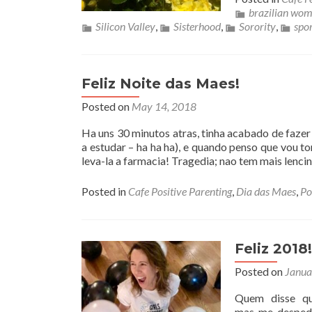
brazilian wo
Silicon Valley
,
Sisterhood
,
Sorority
,
spor
Feliz Noite das Maes!
Posted on
May 14, 2018
Ha uns 30 minutos atras, tinha acabado de fazer 
a estudar – ha ha ha), e quando penso que vou 
leva-la a farmacia! Tragedia; nao tem mais lenci
Posted in
Cafe Positive Parenting
,
Dia das Maes
,
Po
Feliz 2018!
Posted on
Janua
Quem disse qu
mas me despedi