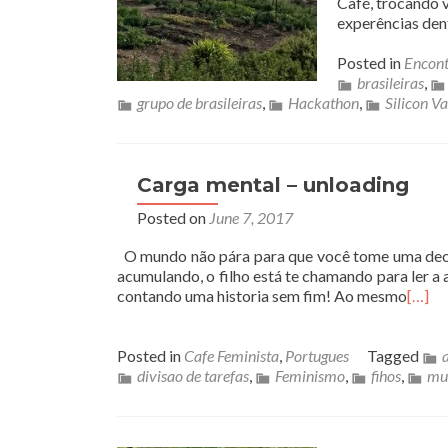
Café, trocando v
experências den
Posted in
Encont
brasileiras
,
grupo de brasileiras
,
Hackathon
,
Silicon Va
Carga mental – unloading
Posted on
June 7, 2017
O mundo não pára para que você tome uma decisã
acumulando, o filho está te chamando para ler a at
contando uma historia sem fim! Ao mesmo
[…]
Posted in
Cafe Feminista
,
Portugues
Tagged
divisao de tarefas
,
Feminismo
,
fihos
,
mu