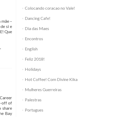
Colocando coracao no Vale!
Dancing Cafe!
a mãe –
de si e
Dia das Maes
ÃE! Que
Encontros
,
English
Feliz 2018!
Holidays
Hot Coffee! Com Divine Kika
Mulheres Guerreiras
 Career
Palestras
-off of
o share
Portugues
the Bay