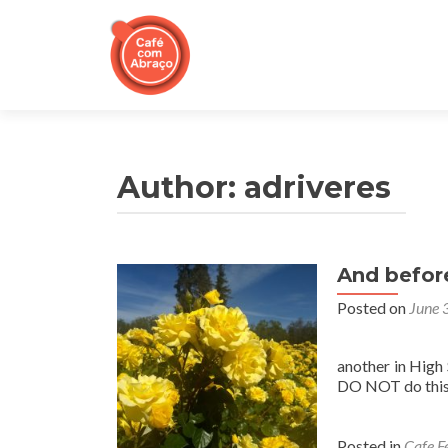
Author:
adriveres
And before
Posted on
June 
It would be v
another in High 
DO NOT do this
Posted in
Cafe F