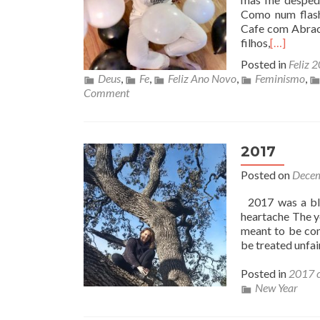
Como num flash
Cafe com Abrac
filhos,
[…]
Posted in
Feliz 
Deus
,
Fe
,
Feliz Ano Novo
,
Feminismo
,
Comment
2017
Posted on
Decem
2017 was a bles
heartache The ye
meant to be com
be treated unfai
Posted in
2017 c
New Year