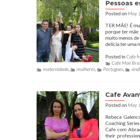
Pessoas e
Posted on
May 1
TER MÃE! É muit
porque ter mãe 
muito menos de 
delícia ter uma
Posted in
Cafe M
Cafe Mae Bras
maternidade
,
mulheres
,
Portugues
,
sind
Cafe Avant
Posted on
May 1
Rebeca Galencse
Coaching Series 
Cafe com Abrac
their professio