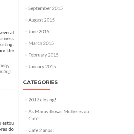
September 2015
August 2015
June 2015
several
usiness
March 2015
urting:
are the
February 2015
iety
,
January 2015
enting
,
CATEGORIES
2017 closing!
As Maravilhosas Mulheres do
Café!
u estou
oras do
Cafe 2 anos!