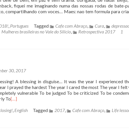
back, fiquei me imaginando numa das nossas rodas de bate-p
o, compartilhando com voces… Maes: nao tem formula para cria
2018!
,
Portugues
Tagged
Cafe com Abraço
,
Cura
,
depressa
Mulheres brasileiras no Vale do Silicio
,
Retrospectiva 2017
1
ber 30, 2017
sing! A blessing in disguise… It was the year I experienced t
ar I prayed the hardest The year I cared the most The year I felt 
pletely vulnerable To be judged To be criticized To be conde
rly To
[…]
losing!
,
English
Tagged
2017
,
Cafe com Abraço
,
Life lesso