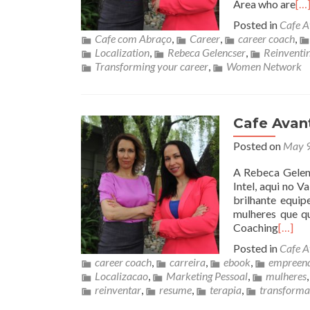
Area who are
[…
Posted in
Cafe A
Cafe com Abraço
,
Career
,
career coach
,
Localization
,
Rebeca Gelencser
,
Reinventin
Transforming your career
,
Women Network
Cafe Avant
Posted on
May 9
A Rebeca Gelen
Intel, aqui no V
brilhante equi
mulheres que q
Coaching
[…]
Posted in
Cafe A
career coach
,
carreira
,
ebook
,
empreend
Localizacao
,
Marketing Pessoal
,
mulheres
reinventar
,
resume
,
terapia
,
transforma