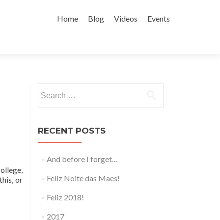
Skip to content
Home
Blog
Videos
Events
Search for:
RECENT POSTS
And before I forget…
llege,
Feliz Noite das Maes!
his, or
Feliz 2018!
2017
,