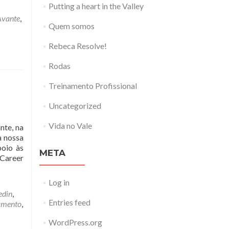
Putting a heart in the Valley
Avante
,
Quem somos
Rebeca Resolve!
Rodas
Treinamento Profissional
Uncategorized
Vida no Vale
nte, na
a nossa
poio às
META
 Career
Log in
edin
,
Entries feed
amento
,
WordPress.org