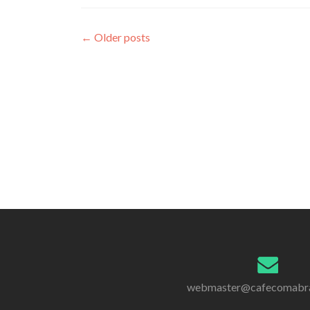
Posts navigation
←
Older posts
webmaster@cafecomabr