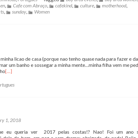
men
,
Cafe com Abraço
,
cafekind
,
culture
,
motherhood
,
ts
,
sunday
,
Women
minha licao de casa (porque nao tenho quase nada para fazer e dai
tomar um banho e sossegar a minha mente…minha filha vem me ped
nho
[…]
rtugues
ry 1, 2018
e eu queria ver 2017 pelas costas!? Nao! Foi um ano s
 dele de bem, em paz e sem drama: obrigada, de nada! Beijo,