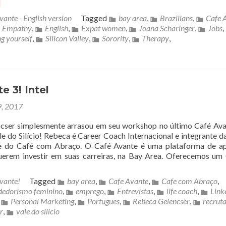
]
vante - English version
Tagged
bay area
,
Brazilians
,
Cafe 
Empathy
,
English
,
Expat women
,
Joana Scharinger
,
Jobs
,
g yourself
,
Silicon Valley
,
Sorority
,
Therapy
,
e 3! Intel
, 2017
cser simplesmente arrasou em seu workshop no último Café Ava
ale do Silício! Rebeca é Career Coach Internacional e integrante d
pe do Café com Abraço. O Café Avante é uma plataforma de a
uerem investir em suas carreiras, na Bay Area. Oferecemos um
vante!
Tagged
bay area
,
Cafe Avante
,
Cafe com Abraço
,
edorismo feminino
,
emprego
,
Entrevistas
,
life coach
,
Link
,
Personal Marketing
,
Portugues
,
Rebeca Gelencser
,
recrut
r
,
vale do silicio