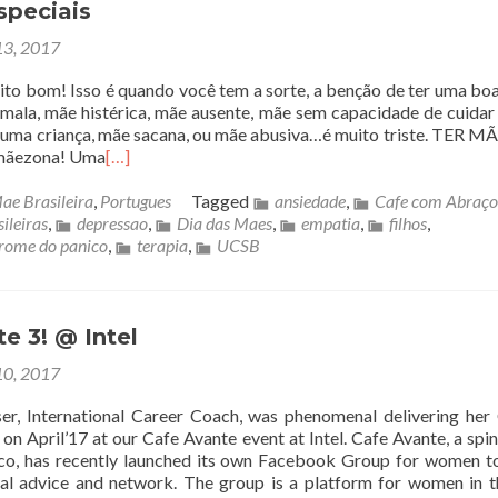
speciais
3, 2017
o bom! Isso é quando você tem a sorte, a benção de ter uma bo
mala, mãe histérica, mãe ausente, mãe sem capacidade de cuidar 
uma criança, mãe sacana, ou mãe abusiva…é muito triste. TER M
 mãezona! Uma
[…]
ae Brasileira
,
Portugues
Tagged
ansiedade
,
Cafe com Abraço
ileiras
,
depressao
,
Dia das Maes
,
empatia
,
filhos
,
rome do panico
,
terapia
,
UCSB
e 3! @ Intel
0, 2017
r, International Career Coach, was phenomenal delivering her
on April’17 at our Cafe Avante event at Intel. Cafe Avante, a spin
o, has recently launched its own Facebook Group for women t
nal advice and network. The group is a platform for women in 