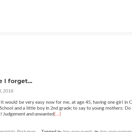
 I forget…
3, 2018
ery easy now for me, at age 45, having one girl in Co
School and a little boy in 2nd grade; to say to young mothers: Do t
! Judgement and unwanted
[…]
eminista
,
Portugues
Tagged
bay area events
,
bay area women