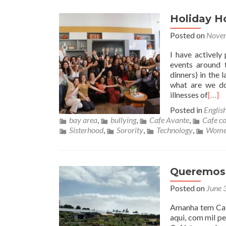
Holiday H
Posted on
Novem
I have actively
events around t
dinners) in the 
what are we do
illnesses of
[…]
Posted in
Englis
bay area
,
bullying
,
Cafe Avante
,
Cafe c
Sisterhood
,
Sorority
,
Technology
,
Wome
Queremos
Posted on
June 
Amanha tem Café
aqui, com mil p