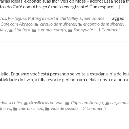
árias idéias, expondo suas incríveis opiniões – adoro! Essa nossa t
tro do Café com Abraço é muito energizante! É um espaço
[…]
ros
,
Portugues
,
Putting a heart in the Valley
,
Quem somos
Tagged
Cafe com Abraço
,
circulo de mulheres
,
encontro de mulheres
,
lley
,
Stanford
,
summer camps
,
Sunnyvale
1 Comment
o. Enquanto você está pensando se volta a estudar, a pia de lou
ividade do livro, a filha está te pedindo um celular novo e a outra 
adolescentes
,
Brasileiras no Vale
,
Cafe com Abraço
,
carga men
lheres
,
vale do silicio
,
vida de casada
2 Comments