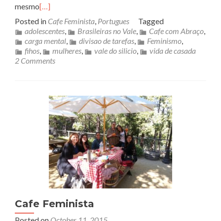
mesmo
[…]
Posted in
Cafe Feminista
,
Portugues
Tagged
adolescentes
,
Brasileiras no Vale
,
Cafe com Abraço
,
carga mental
,
divisao de tarefas
,
Feminismo
,
fihos
,
mulheres
,
vale do silicio
,
vida de casada
2 Comments
Cafe Feminista
Posted on
October 11, 2015