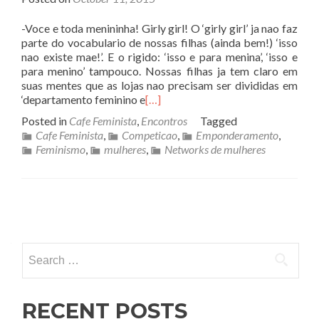
-Voce e toda menininha! Girly girl! O ‘girly girl’ ja nao faz
parte do vocabulario de nossas filhas (ainda bem!) ‘isso
nao existe mae!’. E o rigido: ‘isso e para menina’, ‘isso e
para menino’ tampouco. Nossas filhas ja tem claro em
suas mentes que as lojas nao precisam ser divididas em
‘departamento feminino e
[…]
Posted in
Cafe Feminista
,
Encontros
Tagged
Cafe Feminista
,
Competicao
,
Emponderamento
,
Feminismo
,
mulheres
,
Networks de mulheres
Posts navigation
Search for:
RECENT POSTS